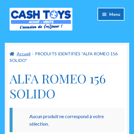
Aller
Aller
Menu
à
au
la
contenu
navigation
Accueil
Accueil
PRODUITS IDENTIFIÉS “ALFA ROMEO 156
Carte Cadeau
SOLIDO”
Panier
ALFA ROMEO 156
Mes commandes
SOLIDO
Mon compte
Ouvrir
Aucun produit ne correspond à votre
A propos de nous
le
sélection.
menu