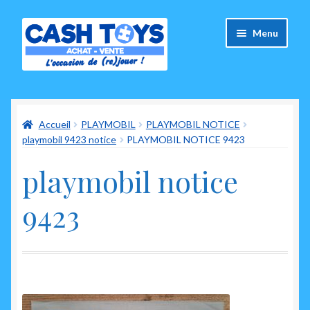
Aller
Aller
Menu
à
au
la
contenu
navigation
Accueil
Accueil
PLAYMOBIL
PLAYMOBIL NOTICE
Carte Cadeau
playmobil 9423 notice
PLAYMOBIL NOTICE 9423
Panier
playmobil notice
Mes commandes
9423
Mon compte
Ouvrir
A propos de nous
le
menu