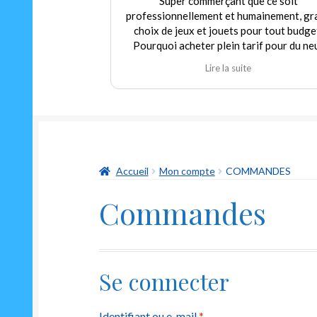
Super commerçant que ce soit
professionnellement et humainement, gr
choix de jeux et jouets pour tout budge
Pourquoi acheter plein tarif pour du ne
alors que nous pouvons trouver dans c
Lire la suite
magasin de l'occasion en parfait état à p
modéré! Encore merci au gérant qui
déborde autant de sympathie que d'hum
et qui m'a permis de redécouvrir un class
indémodable mais toujours aussi drôle Le
oui ni non"
Accueil
Mon compte
COMMANDES
Commandes
Se connecter
Obligatoire
Identifiant ou e-mail
*