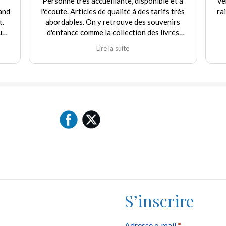
Personne très accueillante, disponible et à
Ve
and
l'écoute. Articles de qualité à des tarifs très
ra
t.
abordables. On y retrouve des souvenirs
uf
d'enfance comme la collection des livres
e
Martine et d'autres jouets. Agréable
Lire la suite
rix
expérience tant en achat qu'en vente. Je
recommande fortement ce commerçant.
our
ique
 "ni
S’inscrire
Obligatoire
Adresse e-mail
*