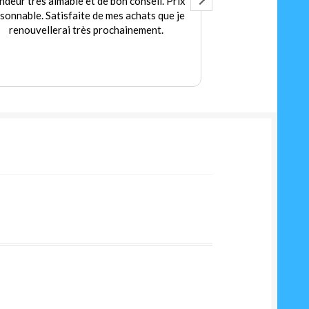
ndeur très aimable et de bon conseil. Prix
Accuei
isonnable. Satisfaite de mes achats que je
Des jeux et jou
renouvellerai très prochainement.
petit
Prix