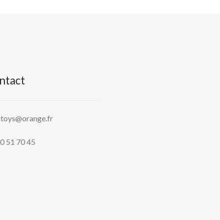
ntact
htoys@orange.fr
0 51 70 45