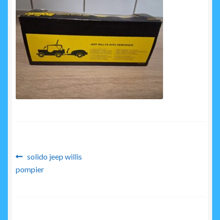
enfant
Navigation
Article
solido jeep willis
précédent :
pompier
de
l’article