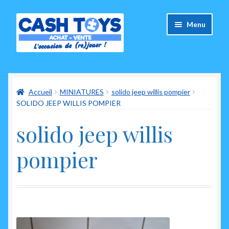
Aller
Aller
Menu
à
au
la
contenu
navigation
Accueil
Accueil
MINIATURES
solido jeep willis pompier
Carte Cadeau
SOLIDO JEEP WILLIS POMPIER
Panier
solido jeep willis
Mes commandes
pompier
Mon compte
Ouvrir
A propos de nous
le
menu