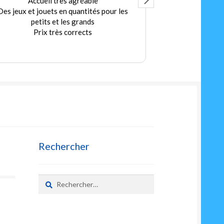
Accueil très agréable
Ex
Des jeux et jouets en quantités pour les
Merci au Patro
petits et les grands
bonn
Prix très corrects
A très vite pou
sec
L
Rechercher
Rechercher :