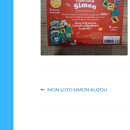
Navigation
Article
MON LOTO SIMON AUZOU
précédent :
de
l’article