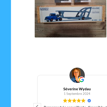
75.00
€
Ajouter au panier
Séverine Wydau
 2024
1 Septembre 2024