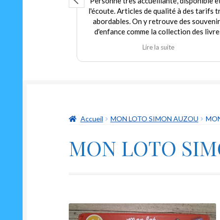
que ce soit
Personne très accueillante, disponible e
umainement, grand
l'écoute. Articles de qualité à des tarifs t
pour tout budget.
abordables. On y retrouve des souveni
arif pour du neuf
d'enfance comme la collection des livre
 trouver dans ce
Martine et d'autres jouets. Agréable
te
Lire la suite
arfait état à prix
expérience tant en achat qu'en vente. J
 au gérant qui
recommande fortement ce commerçant
thie que d'humour
ouvrir un classique
aussi drôle Le "ni
n"
Accueil
MON LOTO SIMON AUZOU
MON
MON LOTO SI