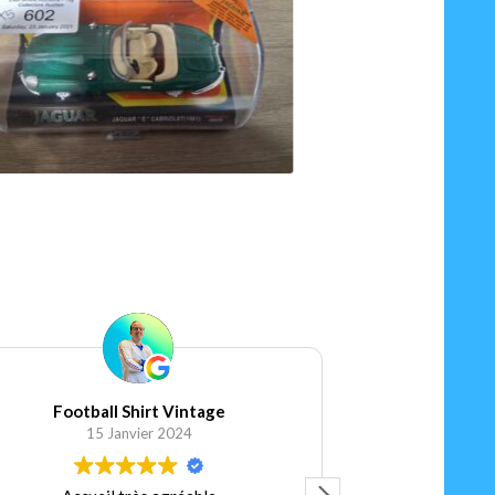
90
€
Ajouter au panier
Football Shirt Vintage
Elis
15 Janvier 2024
5