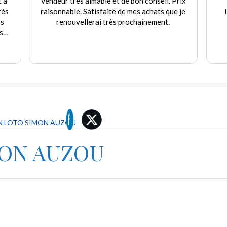
t à
Vendeur très aimable et de bon conseil. Prix
rès
raisonnable. Satisfaite de mes achats que je
rs
renouvellerai très prochainement.
s
e
.
 LOTO SIMON AUZOU
MON AUZOU