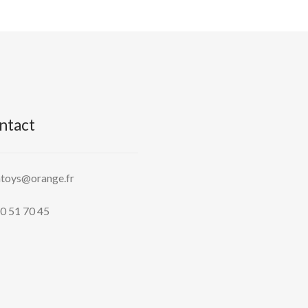
ntact
htoys@orange.fr
0 51 70 45