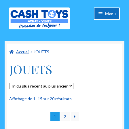
Aller
Aller
Menu
à
au
la
contenu
navigation
Accueil
Accueil
JOUETS
Carte Cadeau
JOUETS
Panier
Mes commandes
Mon compte
Trié
Affichage de 1–15 sur 20 résultats
du
plus
Ouvrir
A propos de nous
1
2
récent
le
au
menu