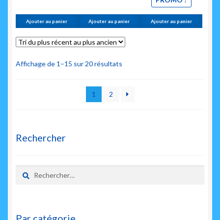
Ajouter au panier
Ajouter au panier
Ajouter au panier
Trié
Affichage de 1–15 sur 20 résultats
du
plus
1
2
récent
au
plus
ancien
Rechercher
Rechercher :
Par catégorie