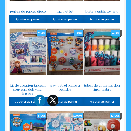
perles de papier djeco
majokit lot
boite a outils toy lino
Ajouter au panier
Ajouter au panier
Ajouter au panier
9.90
€
5.00
€
6.00
€
kit de creation tableau
paw patrol platre a
tubes de couleurs doh
souvenir doh vinci
peindre
vinci hasbro
hasbro
Ajouter au panier
Ajouter au panier
Ajouter au panier
5.00
€
18.00
€
42.00
€