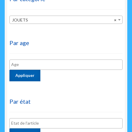
JOUETS
×
Par age
Appliquer
Par état