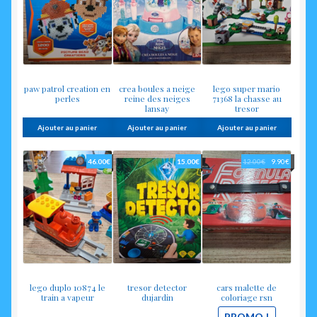
paw patrol creation en
crea boules a neige
lego super mario
perles
reine des neiges
71368 la chasse au
lansay
tresor
Ajouter au panier
Ajouter au panier
Ajouter au panier
Le
Le
46.00
€
15.00
€
12.00
€
9.90
€
prix
prix
initial
actuel
était :
est :
12.00€.
9.90€.
lego duplo 10874 le
tresor detector
cars malette de
train a vapeur
dujardin
coloriage rsn
PROMO !