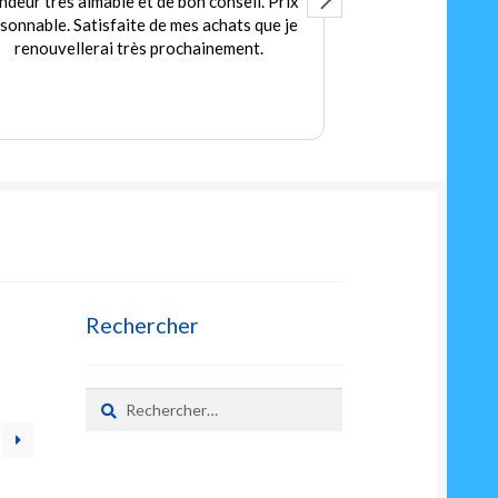
 de bon conseil. Prix
Accueil très agréable
 de mes achats que je
Des jeux et jouets en quantités pour
s prochainement.
petits et les grands
Prix très corrects
Rechercher
Rechercher :