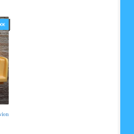
00
€
vion