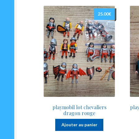
25.00
€
playmobil lot chevaliers
pla
dragon rouge
Ajouter au panier