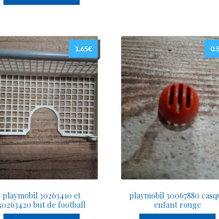
1.65
€
0.
playmobil 30263410 et
playmobil 30067880 casq
30263420 but de football
enfant rouge