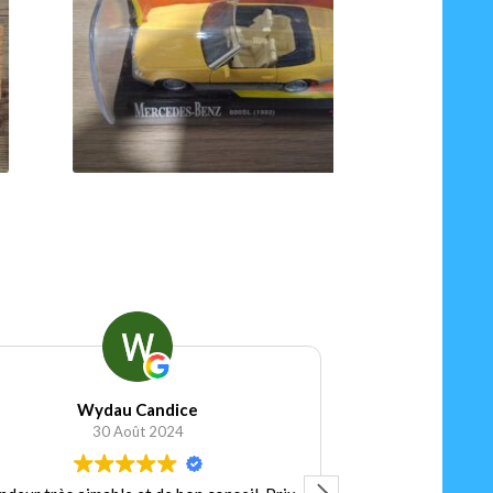
90
€
Ajouter au panier
andice
Football Shirt Vintage
 2024
15 Janvier 2024