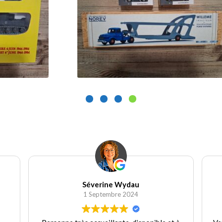
9.90
€
9.
Ajouter au panier
Séverine Wydau
Wydau C
1 Septembre 2024
30 Août