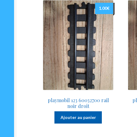
1.00
€
playmobil 123 60032700 rail
p
noir droit
Ajouter au panier