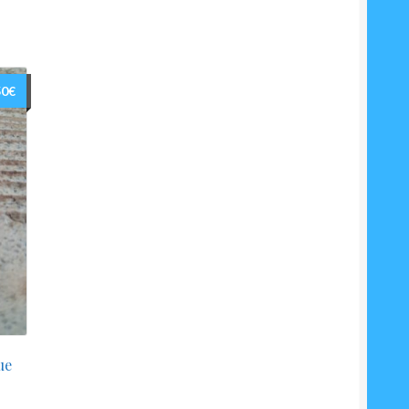
50
€
ue