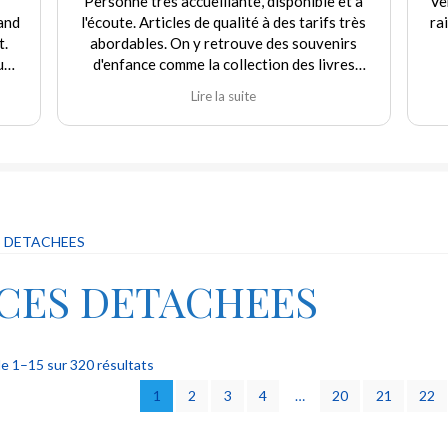
e très accueillante, disponible et à
Vendeur très aimable et
. Articles de qualité à des tarifs très
raisonnable. Satisfaite
bles. On y retrouve des souvenirs
renouvellerai trè
nce comme la collection des livres
ine et d'autres jouets. Agréable
Lire la suite
ence tant en achat qu'en vente. Je
mande fortement ce commerçant.
S DETACHEES
ECES DETACHEES
Trié
e 1–15 sur 320 résultats
du
1
2
3
4
…
20
21
22
plus
récent