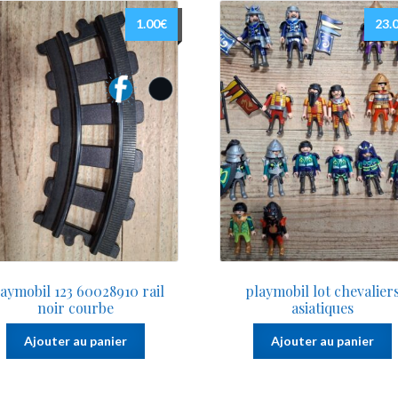
au
plus
1.00
€
23.
ancien
laymobil 123 60028910 rail
playmobil lot chevalier
noir courbe
asiatiques
Ajouter au panier
Ajouter au panier