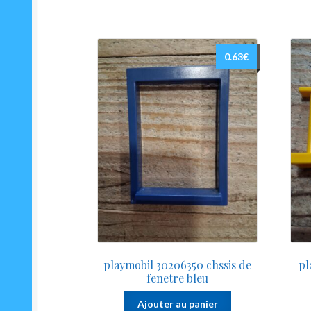
0.63
€
playmobil 30206350 chssis de
pl
fenetre bleu
Ajouter au panier