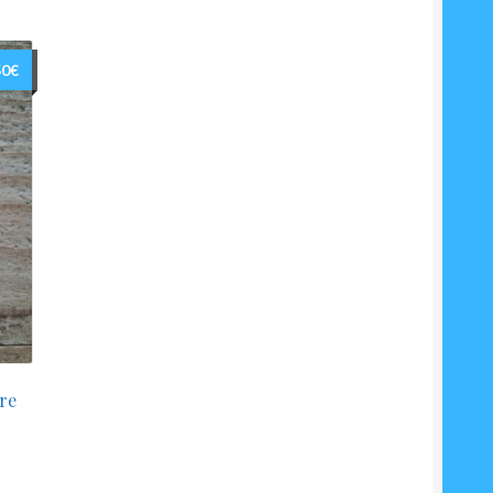
50
€
re