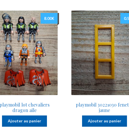
8.00
€
0.
playmobil lot chevaliers
playmobil 30221030 fenet
dragon aile
jaune
Ajouter au panier
Ajouter au panier