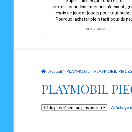
Super commerçant que ce soit
Personn
professionnellement et humainement, grand
l'écoute
choix de jeux et jouets pour tout budget.
aborda
Pourquoi acheter plein tarif pour du neuf
d'enfa
alors que nous pouvons trouver dans ce
Mart
Lire la suite
magasin de l'occasion en parfait état à prix
expéri
modéré! Encore merci au gérant qui
recom
déborde autant de sympathie que d'humour
et qui m'a permis de redécouvrir un classique
indémodable mais toujours aussi drôle Le "ni
oui ni non"
Accueil
PLAYMOBIL
PLAYMOBIL PIECE
PLAYMOBIL PI
Affichage d