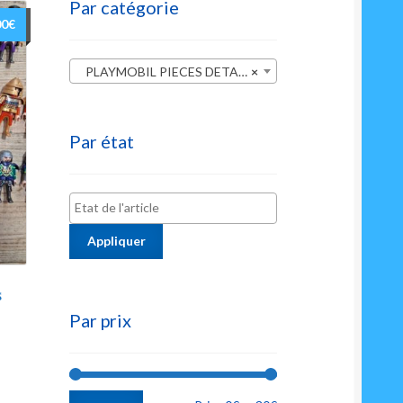
Par catégorie
00
€
PLAYMOBIL PIECES DETACHEES
×
Par état
Appliquer
s
Par prix