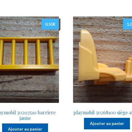
0.50
€
1.
aymobil 30202510 barriere
playmobil 30268100 siège a
jaune
Ajouter au panier
Ajouter au panier