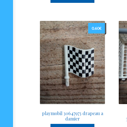
0.60
€
playmobil 30647973 drapeau a
damier