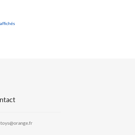
Trié
 affichés
du
plus
récent
au
plus
ancien
ntact
htoys@orange.fr