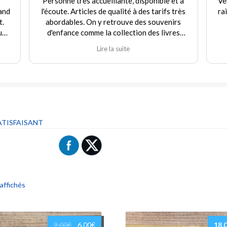
Personne très accueillante, disponible et à
Ve
and
l'écoute. Articles de qualité à des tarifs très
ra
t.
abordables. On y retrouve des souvenirs
uf
d'enfance comme la collection des livres
e
Martine et d'autres jouets. Agréable
Lire la suite
rix
expérience tant en achat qu'en vente. Je
recommande fortement ce commerçant.
our
ique
 "ni
ATISFAISANT
Trié
 affichés
du
plus
récent
Le
Le
9.00
€
6.00
€
18.