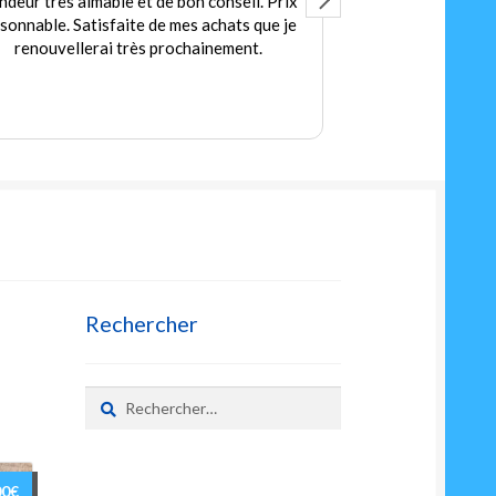
ndeur très aimable et de bon conseil. Prix
Accuei
isonnable. Satisfaite de mes achats que je
Des jeux et jou
renouvellerai très prochainement.
petit
Prix
Rechercher
Rechercher :
00
€