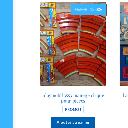
Le
Le
15.00
€
12.00
€
prix
prix
initial
actuel
était :
est :
15.00€.
12.00€.
playmobil 3553 manege cirque
l 
pour pieces
PROMO !
Ajouter au panier