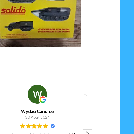
75.00
€
Ajouter au panier
nier
Wydau Candice
Footbal
30 Août 2024
15 