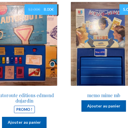
Le
Le
12.00
€
8.00
€
5.
prix
prix
initial
actuel
était :
est :
12.00€.
8.00€.
autoroute editions edmond
memo mime mb
dujardin
Ajouter au panier
PROMO !
Ajouter au panier