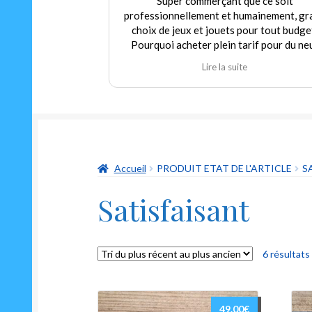
Super commerçant que ce soit
professionnellement et humainement, gr
choix de jeux et jouets pour tout budge
Pourquoi acheter plein tarif pour du ne
alors que nous pouvons trouver dans c
Lire la suite
magasin de l'occasion en parfait état à p
modéré! Encore merci au gérant qui
déborde autant de sympathie que d'hum
et qui m'a permis de redécouvrir un class
indémodable mais toujours aussi drôle Le
oui ni non"
Accueil
PRODUIT ETAT DE L'ARTICLE
S
Satisfaisant
6 résultats
49.00
€