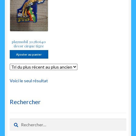
enfant
playmobil 30280640
decor cirque tigre
Ajouter au panier
Voici le seul résultat
Rechercher
Rechercher :