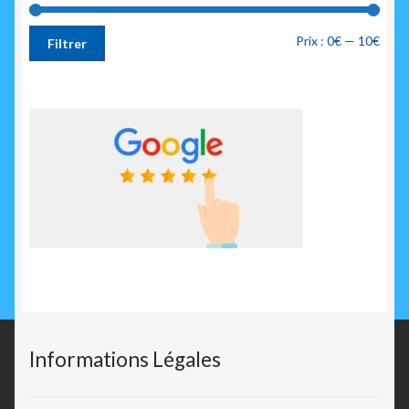
Prix
Prix
Prix :
0€
—
10€
Filtrer
min
max
Informations Légales