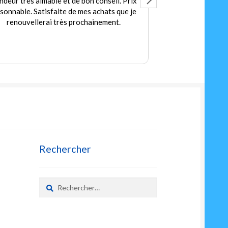
ndeur très aimable et de bon conseil. Prix
Accuei
isonnable. Satisfaite de mes achats que je
Des jeux et jou
renouvellerai très prochainement.
petit
Prix
Rechercher
Rechercher :