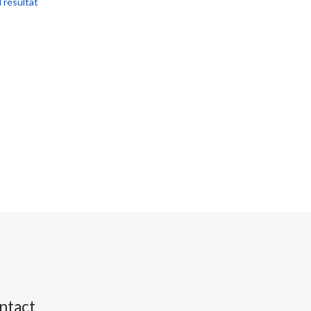
l résultat
ntact