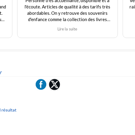
Personne très accueillante, disponible et à
Ve
and
l'écoute. Articles de qualité à des tarifs très
ra
t.
abordables. On y retrouve des souvenirs
uf
d'enfance comme la collection des livres
e
Martine et d'autres jouets. Agréable
Lire la suite
rix
expérience tant en achat qu'en vente. Je
recommande fortement ce commerçant.
our
ique
 "ni
”
l résultat