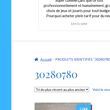
Super commerçant que ce soit
professionnellement et humainement, gr
choix de jeux et jouets pour tout budge
Pourquoi acheter plein tarif pour du ne
alors que nous pouvons trouver dans c
Lire la suite
magasin de l'occasion en parfait état à p
modéré! Encore merci au gérant qui
déborde autant de sympathie que d'hum
et qui m'a permis de redécouvrir un class
indémodable mais toujours aussi drôle Le
oui ni non"
Accueil
PRODUITS IDENTIFIÉS “30280780
30280780
Voici le seu
5.00
€