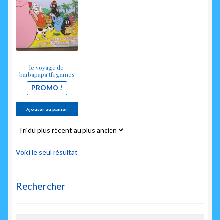
était :
est :
enfant
9.00€.
8.00€.
le voyage de
barbapapa tf1 games
PROMO !
Ajouter au panier
Voici le seul résultat
Rechercher
Rechercher :