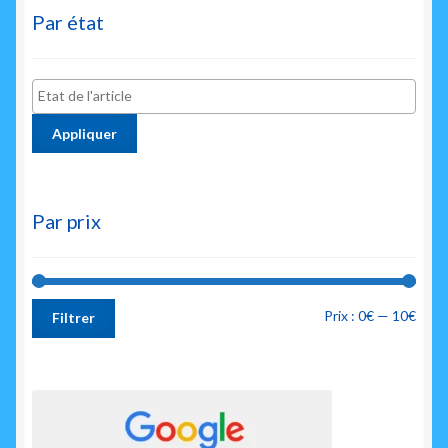
Par état
Appliquer
Par prix
Prix
Prix
Prix :
0€
—
10€
Filtrer
min
max