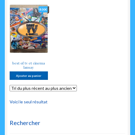
enfant
8.00
€
best of tv et cinema
lansay
Ajouter au panier
Voici le seul résultat
Rechercher