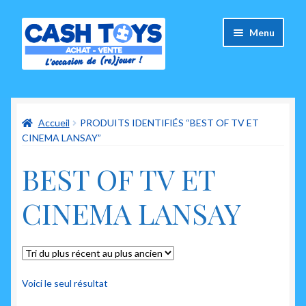
Aller
Aller
Menu
à
au
la
contenu
navigation
Accueil
Accueil
PRODUITS IDENTIFIÉS “BEST OF TV ET
Carte Cadeau
CINEMA LANSAY”
Panier
BEST OF TV ET
Mes commandes
CINEMA LANSAY
Mon compte
Ouvrir
A propos de nous
le
Voici le seul résultat
menu