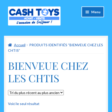
Aller
Aller
Menu
à
au
la
contenu
navigation
Accueil
Accueil
PRODUITS IDENTIFIÉS “BIENVEUE CHEZ LES
Carte Cadeau
CHTIS”
Panier
BIENVEUE CHEZ
Mes commandes
LES CHTIS
Mon compte
Ouvrir
A propos de nous
le
Voici le seul résultat
menu