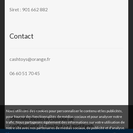
Siret : 901 662 882
Contact
cashtoys@orange.fr
06 60 51 70 45
© CashToys 2026
Nous utilisons des cookies pour personnaliser le contenu et les publicités,
pour fournir des fonctionnalités de médias sociaux et pour analyser notre
Mentions légales & Politique de
trafic. Nous partageons également des informations sur votre utilisation de
confidentialité
Construit par lepetitweb
.
notre site avec nos partenaires de médias sociaux, de publicité et d'analyse.