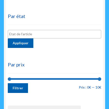
Par état
Appliquer
Par prix
Prix
Prix
Prix :
0€
—
10€
Filtrer
min
max