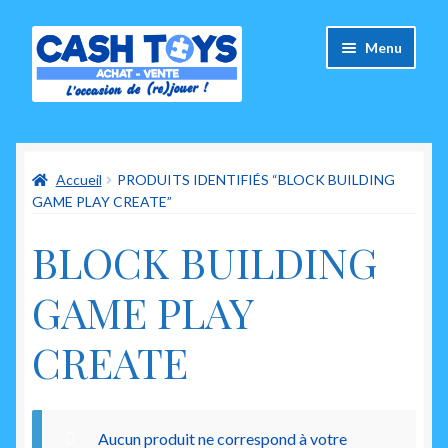
Aller
Aller
Menu
à
au
la
contenu
navigation
Accueil
Accueil
PRODUITS IDENTIFIÉS “BLOCK BUILDING
Carte Cadeau
GAME PLAY CREATE”
Panier
BLOCK BUILDING
Mes commandes
GAME PLAY
Mon compte
CREATE
Ouvrir
A propos de nous
le
menu
Aucun produit ne correspond à votre