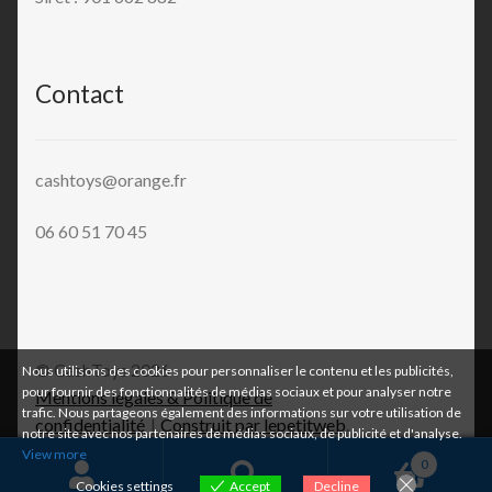
Contact
cashtoys@orange.fr
06 60 51 70 45
© CashToys 2026
Nous utilisons des cookies pour personnaliser le contenu et les publicités,
pour fournir des fonctionnalités de médias sociaux et pour analyser notre
Mentions légales & Politique de
trafic. Nous partageons également des informations sur votre utilisation de
confidentialité
Construit par lepetitweb
.
notre site avec nos partenaires de médias sociaux, de publicité et d'analyse.
View more
0
Cookies settings
Accept
Decline
Recherche
Recherche