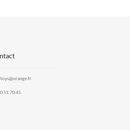
ntact
htoys@orange.fr
0 51 70 45