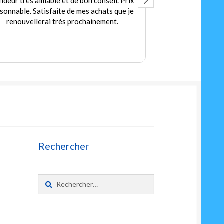
ndeur très aimable et de bon conseil. Prix
Accuei
isonnable. Satisfaite de mes achats que je
Des jeux et jou
renouvellerai très prochainement.
petit
Prix
Rechercher
Rechercher :