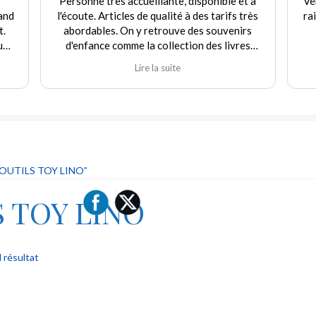
Personne très accueillante, disponible et à
Ve
and
l'écoute. Articles de qualité à des tarifs très
ra
t.
abordables. On y retrouve des souvenirs
uf
d'enfance comme la collection des livres
e
Martine et d'autres jouets. Agréable
Lire la suite
rix
expérience tant en achat qu'en vente. Je
recommande fortement ce commerçant.
our
ique
 "ni
 OUTILS TOY LINO”
S TOY LINO
l résultat