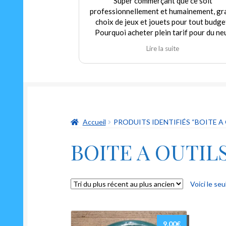
Super commerçant que ce soit
professionnellement et humainement, gr
choix de jeux et jouets pour tout budge
Pourquoi acheter plein tarif pour du ne
alors que nous pouvons trouver dans c
Lire la suite
magasin de l'occasion en parfait état à p
modéré! Encore merci au gérant qui
déborde autant de sympathie que d'hum
et qui m'a permis de redécouvrir un class
indémodable mais toujours aussi drôle Le
oui ni non"
Accueil
PRODUITS IDENTIFIÉS “BOITE A
BOITE A OUTIL
Voici le seu
9.00
€