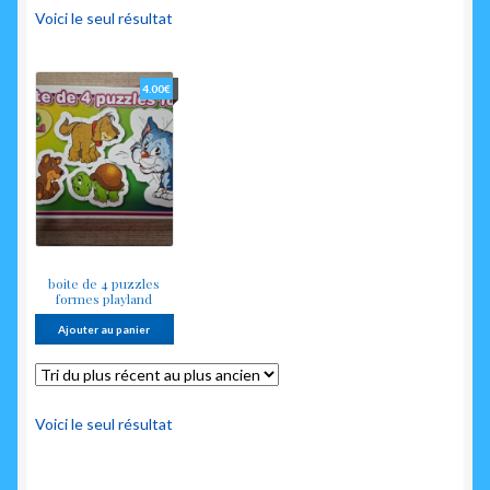
enfant
Voici le seul résultat
4.00
€
boite de 4 puzzles
formes playland
Ajouter au panier
Voici le seul résultat