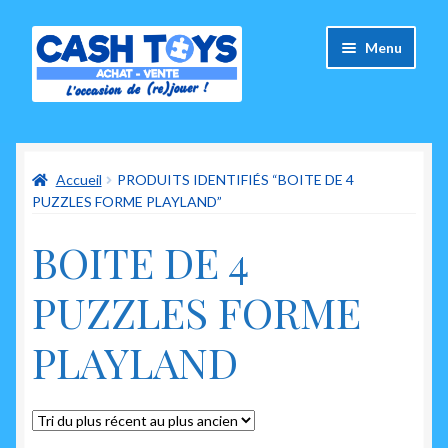
Aller
Aller
Menu
à
au
la
contenu
navigation
Accueil
Accueil
PRODUITS IDENTIFIÉS “BOITE DE 4
Carte Cadeau
PUZZLES FORME PLAYLAND”
Panier
BOITE DE 4
Mes commandes
PUZZLES FORME
Mon compte
PLAYLAND
Ouvrir
A propos de nous
le
menu