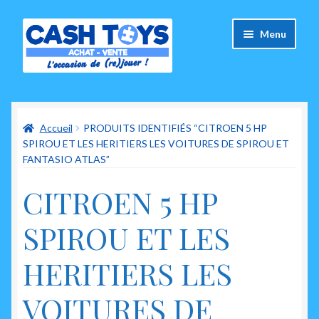
Aller
Aller
Menu
à
au
la
contenu
navigation
Accueil
Accueil
PRODUITS IDENTIFIÉS “CITROEN 5 HP
Carte Cadeau
SPIROU ET LES HERITIERS LES VOITURES DE SPIROU ET
FANTASIO ATLAS”
Panier
CITROEN 5 HP
Mes commandes
SPIROU ET LES
Mon compte
HERITIERS LES
Ouvrir
A propos de nous
le
VOITURES DE
menu