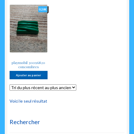
enfant
0.28
€
playmobil 30096820
concombres
Ajouter au panier
Voici le seul résultat
Rechercher