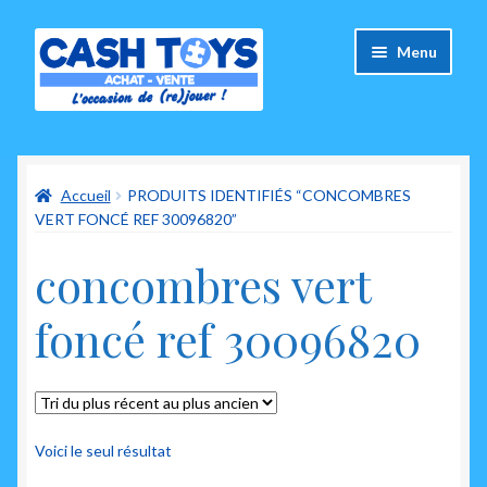
Aller
Aller
Menu
à
au
la
contenu
navigation
Accueil
Accueil
PRODUITS IDENTIFIÉS “CONCOMBRES
Carte Cadeau
VERT FONCÉ REF 30096820”
Panier
concombres vert
Mes commandes
foncé ref 30096820
Mon compte
Ouvrir
A propos de nous
le
Voici le seul résultat
menu