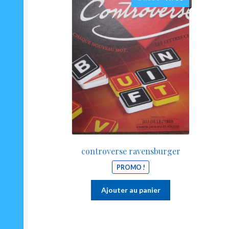
prix
prix
initial
actuel
était :
est :
14.00€.
9.90€.
controverse ravensburger
PROMO !
Ajouter au panier