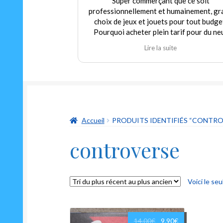
Super commerçant que ce soit
professionnellement et humainement, gr
choix de jeux et jouets pour tout budge
Pourquoi acheter plein tarif pour du ne
alors que nous pouvons trouver dans c
Lire la suite
magasin de l'occasion en parfait état à p
modéré! Encore merci au gérant qui
déborde autant de sympathie que d'hum
et qui m'a permis de redécouvrir un class
indémodable mais toujours aussi drôle Le
oui ni non"
Accueil
PRODUITS IDENTIFIÉS “CONTRO
controverse
Voici le seu
Le
Le
14.00
€
9.90
€