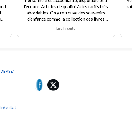
Personne très accueillante, disponible et à
Ve
and
l'écoute. Articles de qualité à des tarifs très
ra
t.
abordables. On y retrouve des souvenirs
uf
d'enfance comme la collection des livres
e
Martine et d'autres jouets. Agréable
Lire la suite
rix
expérience tant en achat qu'en vente. Je
recommande fortement ce commerçant.
our
ique
 "ni
VERSE”
l résultat