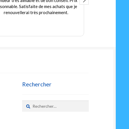
ndeur très aimable et de bon conseil. Prix
Accuei
isonnable. Satisfaite de mes achats que je
Des jeux et jou
renouvellerai très prochainement.
petit
Prix
Rechercher
Rechercher :