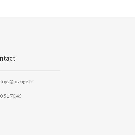
ntact
htoys@orange.fr
0 51 70 45