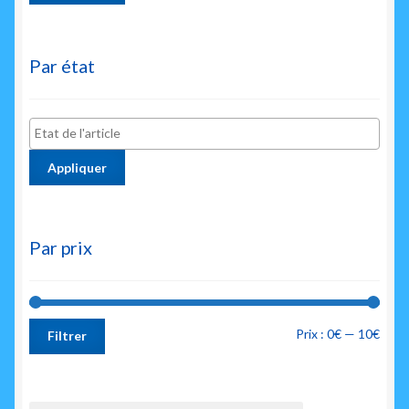
Par état
Appliquer
Par prix
Prix
Prix
Prix :
0€
—
10€
Filtrer
min
max