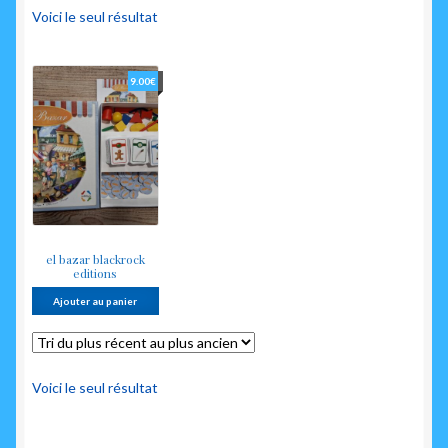
enfant
Voici le seul résultat
9.00
€
el bazar blackrock
editions
Ajouter au panier
Voici le seul résultat