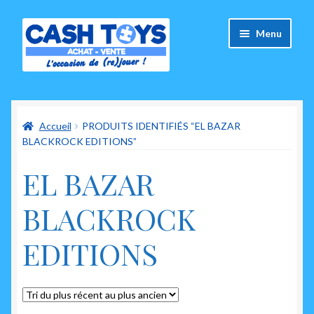
Aller
Aller
Menu
à
au
la
contenu
navigation
Accueil
Accueil
PRODUITS IDENTIFIÉS “EL BAZAR
Carte Cadeau
BLACKROCK EDITIONS”
Panier
EL BAZAR
Mes commandes
BLACKROCK
Mon compte
EDITIONS
Ouvrir
A propos de nous
le
menu