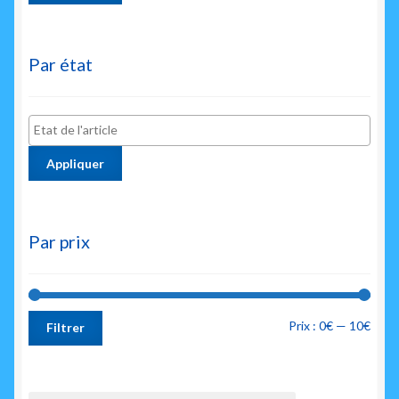
Par état
Appliquer
Par prix
Prix
Prix
Prix :
0€
—
10€
Filtrer
min
max