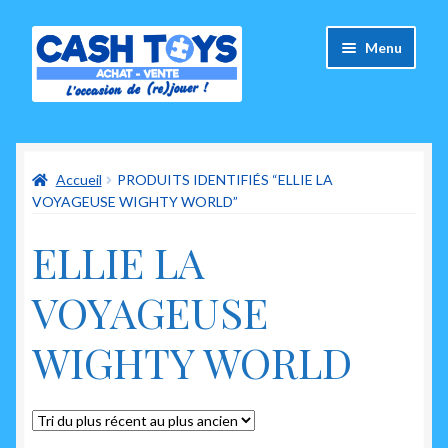
Aller
Aller
Menu
à
au
la
contenu
navigation
Accueil
Accueil
PRODUITS IDENTIFIÉS “ELLIE LA
Carte Cadeau
VOYAGEUSE WIGHTY WORLD”
Panier
ELLIE LA
Mes commandes
VOYAGEUSE
Mon compte
WIGHTY WORLD
Ouvrir
A propos de nous
le
menu