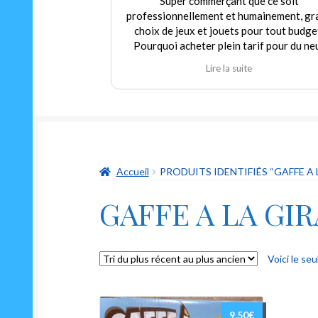
Super commerçant que ce soit
professionnellement et humainement, grand
choix de jeux et jouets pour tout budget.
Pourquoi acheter plein tarif pour du neuf
alors que nous pouvons trouver dans ce
Lire la suite
magasin de l'occasion en parfait état à prix
modéré! Encore merci au gérant qui
déborde autant de sympathie que d'humour
et qui m'a permis de redécouvrir un classique
indémodable mais toujours aussi drôle Le "ni
oui ni non"
Accueil
PRODUITS IDENTIFIÉS “GAFFE A 
GAFFE A LA GI
Voici le seu
9.50
€