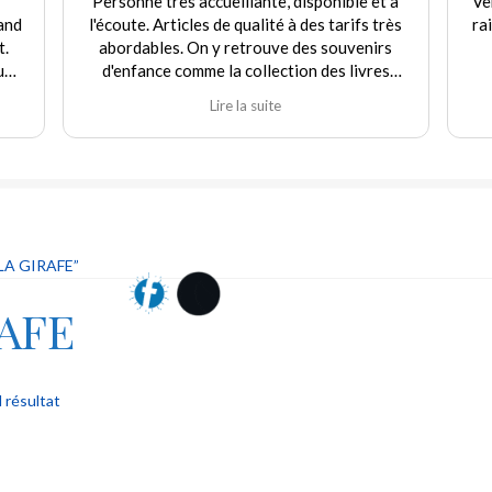
Personne très accueillante, disponible et à
Vendeur
l'écoute. Articles de qualité à des tarifs très
raisonn
abordables. On y retrouve des souvenirs
re
d'enfance comme la collection des livres
Martine et d'autres jouets. Agréable
Lire la suite
expérience tant en achat qu'en vente. Je
recommande fortement ce commerçant.
LA GIRAFE”
RAFE
l résultat