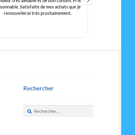
 très aimable et de bon conseil. Prix
Accueil tr
able. Satisfaite de mes achats que je
Des jeux et jouets e
nouvellerai très prochainement.
petits et 
Prix très
Rechercher
Rechercher :