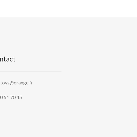
ntact
htoys@orange.fr
0 51 70 45