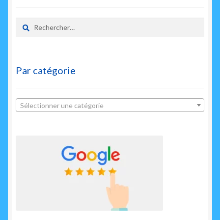
enfant
Rechercher :
Par catégorie
Sélectionner une catégorie