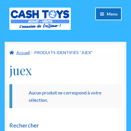
Aller
Aller
Menu
à
au
la
contenu
navigation
Accueil
Accueil
PRODUITS IDENTIFIÉS “JUEX”
Carte Cadeau
juex
Panier
Mes commandes
Aucun produit ne correspond à votre
Mon compte
sélection.
Ouvrir
A propos de nous
le
Rechercher
menu