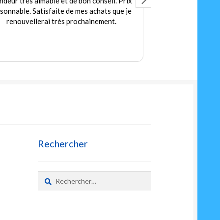
ndeur très aimable et de bon conseil. Prix
Accuei
isonnable. Satisfaite de mes achats que je
Des jeux et jou
renouvellerai très prochainement.
petit
Prix
Rechercher
Rechercher :