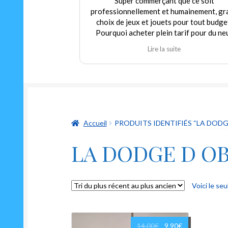
Super commerçant que ce soit
professionnellement et humainement, gr
choix de jeux et jouets pour tout budge
Pourquoi acheter plein tarif pour du ne
alors que nous pouvons trouver dans c
Lire la suite
magasin de l'occasion en parfait état à p
modéré! Encore merci au gérant qui
déborde autant de sympathie que d'hum
et qui m'a permis de redécouvrir un class
indémodable mais toujours aussi drôle Le
oui ni non"
Accueil
PRODUITS IDENTIFIÉS “LA DODG
LA DODGE D OB
Voici le seu
Le
Le
14.00
€
9.90
€