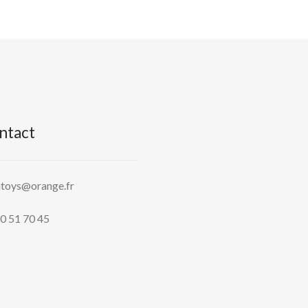
ntact
htoys@orange.fr
0 51 70 45