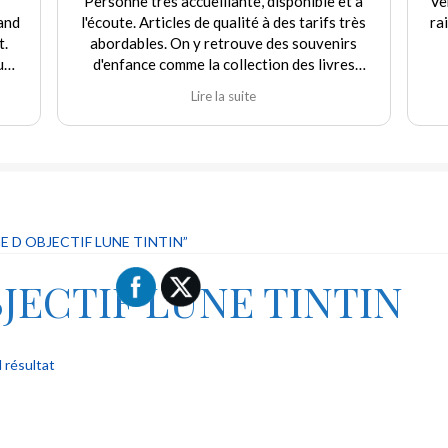
Personne très accueillante, disponible et à
Ve
and
l'écoute. Articles de qualité à des tarifs très
ra
t.
abordables. On y retrouve des souvenirs
uf
d'enfance comme la collection des livres
e
Martine et d'autres jouets. Agréable
Lire la suite
rix
expérience tant en achat qu'en vente. Je
recommande fortement ce commerçant.
our
ique
 "ni
E D OBJECTIF LUNE TINTIN”
JECTIF LUNE TINTIN
l résultat