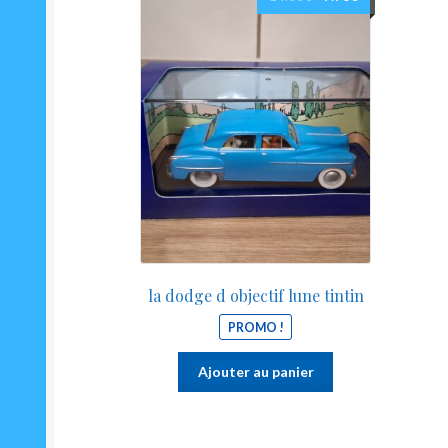
prix
prix
initial
actuel
était :
est :
14.00€.
9.90€.
la dodge d objectif lune tintin
PROMO !
Ajouter au panier