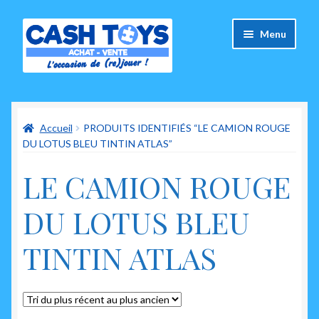
Aller
Aller
Menu
à
au
la
contenu
navigation
Accueil
Accueil
PRODUITS IDENTIFIÉS “LE CAMION ROUGE
Carte Cadeau
DU LOTUS BLEU TINTIN ATLAS”
Panier
LE CAMION ROUGE
Mes commandes
DU LOTUS BLEU
Mon compte
TINTIN ATLAS
Ouvrir
A propos de nous
le
menu