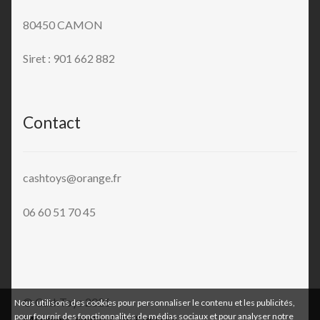
80450 CAMON
Siret : 901 662 882
Contact
cashtoys@orange.fr
06 60 51 70 45
© CashToys 2026
Nous utilisons des cookies pour personnaliser le contenu et les publicités,
pour fournir des fonctionnalités de médias sociaux et pour analyser notre
Mentions légales & Politique de