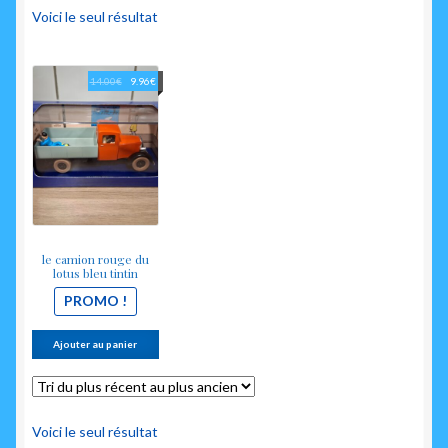
enfant
Voici le seul résultat
Le
Le
14.00
€
9.96
€
prix
prix
initial
actuel
était :
est :
14.00€.
9.96€.
le camion rouge du
lotus bleu tintin
PROMO !
Ajouter au panier
Voici le seul résultat