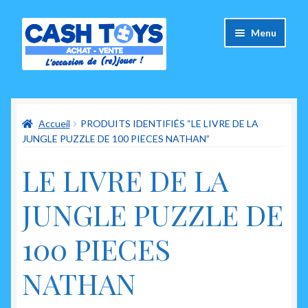
Aller
Aller
Menu
à
au
la
contenu
navigation
Accueil
Accueil
PRODUITS IDENTIFIÉS “LE LIVRE DE LA
Carte Cadeau
JUNGLE PUZZLE DE 100 PIECES NATHAN”
Panier
LE LIVRE DE LA
Mes commandes
JUNGLE PUZZLE DE
Mon compte
100 PIECES
Ouvrir
A propos de nous
NATHAN
le
menu