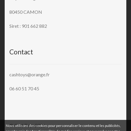
80450 CAMON
Siret : 901 662 882
Contact
cashtoys@orange.fr
06 60 51 70 45
© CashToys 2026
Nous utilisons des cookies pour personnaliser le contenu et les publicités,