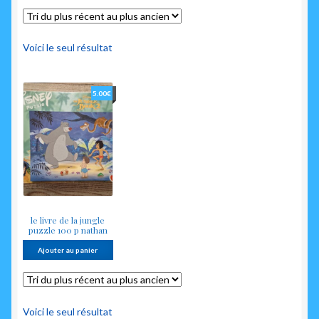
enfant
Voici le seul résultat
5.00
€
le livre de la jungle
puzzle 100 p nathan
Ajouter au panier
Voici le seul résultat