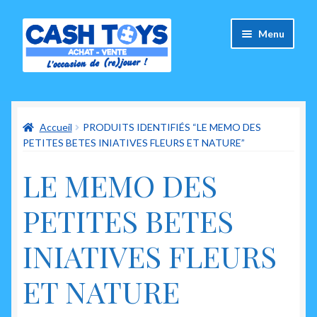
Aller
Aller
Menu
à
au
la
contenu
navigation
Accueil
Accueil
PRODUITS IDENTIFIÉS “LE MEMO DES
Carte Cadeau
PETITES BETES INIATIVES FLEURS ET NATURE”
Panier
LE MEMO DES
Mes commandes
PETITES BETES
Mon compte
INIATIVES FLEURS
Ouvrir
A propos de nous
ET NATURE
le
menu