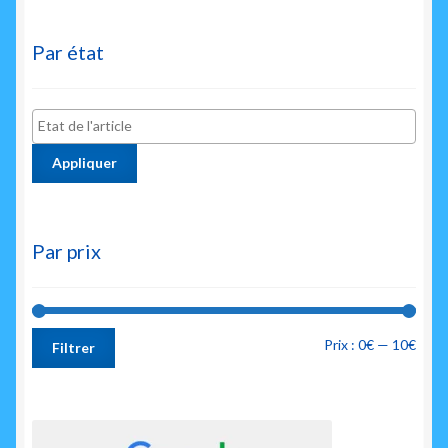
Par état
Appliquer
Par prix
Prix
Prix
Prix :
0€
—
10€
Filtrer
min
max