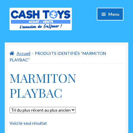
Aller
Aller
Menu
à
au
la
contenu
navigation
Accueil
Accueil
PRODUITS IDENTIFIÉS “MARMITON
Carte Cadeau
PLAYBAC”
Panier
MARMITON
Mes commandes
PLAYBAC
Mon compte
Ouvrir
A propos de nous
le
Voici le seul résultat
menu