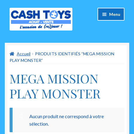
Aller
Aller
Menu
à
au
la
contenu
navigation
Accueil
Accueil
PRODUITS IDENTIFIÉS “MEGA MISSION
Carte Cadeau
PLAY MONSTER”
Panier
MEGA MISSION
Mes commandes
PLAY MONSTER
Mon compte
Ouvrir
Aucun produit ne correspond à votre
A propos de nous
le
sélection.
menu