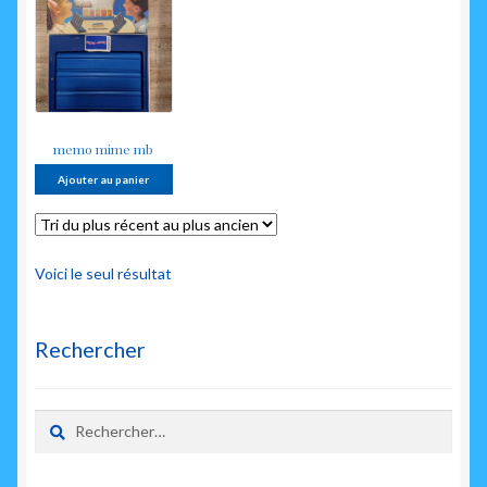
enfant
memo mime mb
Ajouter au panier
Voici le seul résultat
Rechercher
Rechercher :