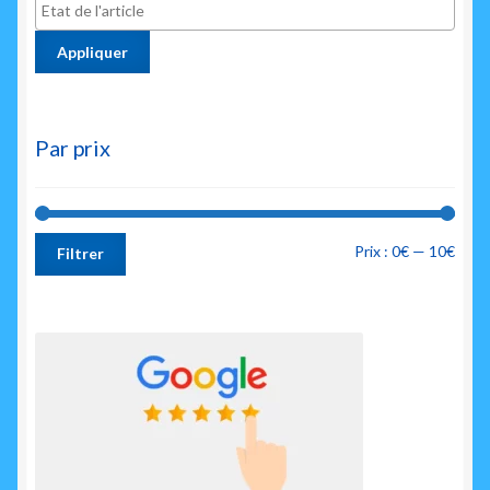
Appliquer
Par prix
Prix
Prix
Prix :
0€
—
10€
Filtrer
min
max