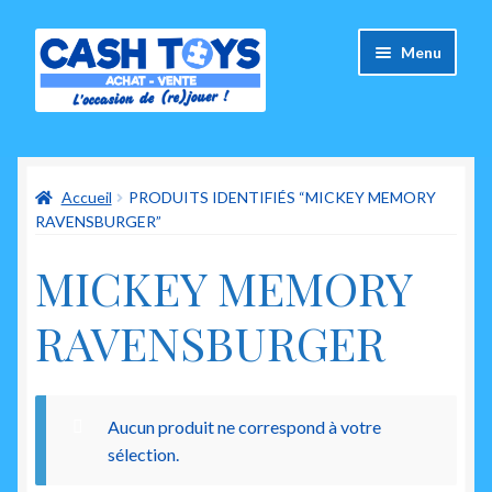
Aller
Aller
Menu
à
au
la
contenu
navigation
Accueil
Accueil
PRODUITS IDENTIFIÉS “MICKEY MEMORY
Carte Cadeau
RAVENSBURGER”
Panier
MICKEY MEMORY
Mes commandes
RAVENSBURGER
Mon compte
Ouvrir
Aucun produit ne correspond à votre
A propos de nous
le
sélection.
menu