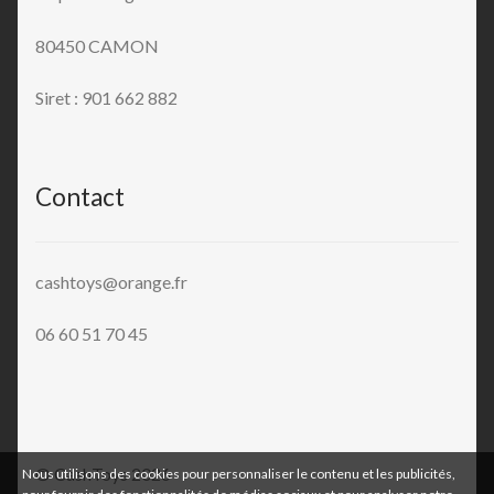
80450 CAMON
Siret : 901 662 882
Contact
cashtoys@orange.fr
06 60 51 70 45
© CashToys 2026
Nous utilisons des cookies pour personnaliser le contenu et les publicités,