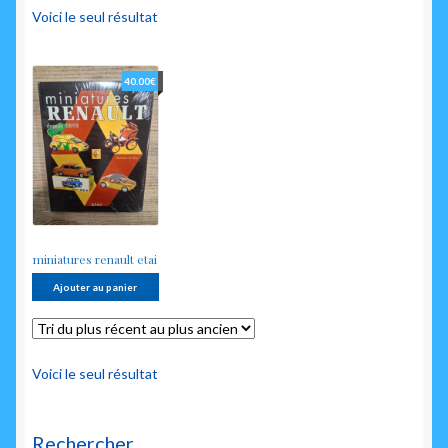
enfant
Voici le seul résultat
40.00
€
miniatures renault etai
Ajouter au panier
Voici le seul résultat
Rechercher