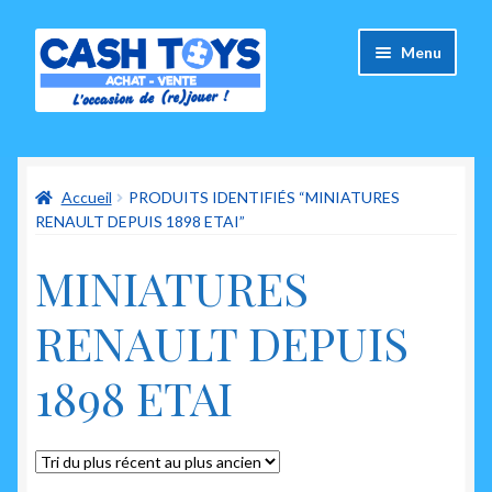
Aller
Aller
Menu
à
au
la
contenu
navigation
Accueil
Accueil
PRODUITS IDENTIFIÉS “MINIATURES
Carte Cadeau
RENAULT DEPUIS 1898 ETAI”
Panier
MINIATURES
Mes commandes
RENAULT DEPUIS
Mon compte
1898 ETAI
Ouvrir
A propos de nous
le
menu