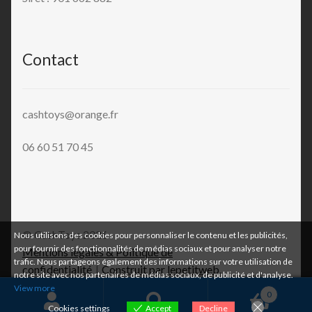
Contact
cashtoys@orange.fr
06 60 51 70 45
© CashToys 2026
Nous utilisons des cookies pour personnaliser le contenu et les publicités,
pour fournir des fonctionnalités de médias sociaux et pour analyser notre
Mentions légales & Politique de
trafic. Nous partageons également des informations sur votre utilisation de
confidentialité
Construit par lepetitweb
.
notre site avec nos partenaires de médias sociaux, de publicité et d'analyse.
View more
0
Cookies settings
Accept
Decline
Recherche
Recherche