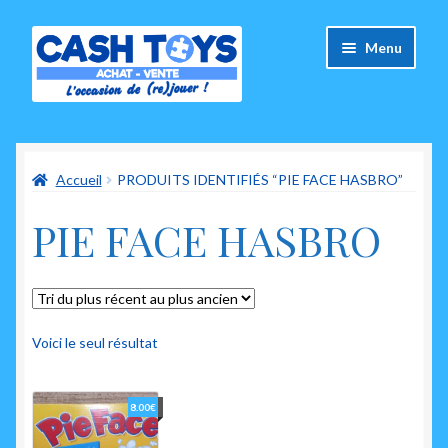
Aller
Aller
Menu
à
au
la
contenu
navigation
Accueil
Accueil
PRODUITS IDENTIFIÉS “PIE FACE HASBRO”
Carte Cadeau
PIE FACE HASBRO
Panier
Mes commandes
Mon compte
Voici le seul résultat
Ouvrir
A propos de nous
8.00
€
le
menu