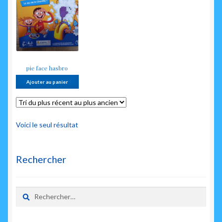
enfant
pie face hasbro
Ajouter au panier
Voici le seul résultat
Rechercher
Rechercher :