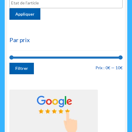
Appliquer
Par prix
Prix
Prix
Prix :
0€
—
10€
Filtrer
min
max