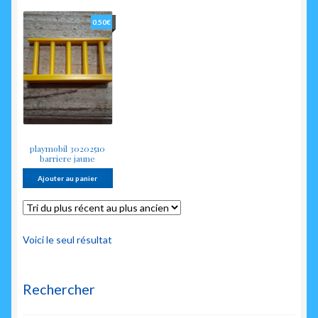
enfant
0.50
€
playmobil 30202510
barriere jaune
Ajouter au panier
Voici le seul résultat
Rechercher