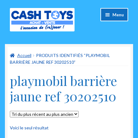
Aller
Aller
Menu
à
au
la
contenu
navigation
Accueil
Accueil
PRODUITS IDENTIFIÉS “PLAYMOBIL
Carte Cadeau
BARRIÈRE JAUNE REF 30202510”
Panier
playmobil barrière
Mes commandes
jaune ref 30202510
Mon compte
Ouvrir
A propos de nous
le
Voici le seul résultat
menu