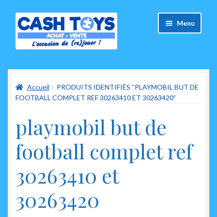
Aller
Aller
Menu
à
au
la
contenu
navigation
Accueil
Accueil
PRODUITS IDENTIFIÉS “PLAYMOBIL BUT DE
Carte Cadeau
FOOTBALL COMPLET REF 30263410 ET 30263420”
Panier
playmobil but de
Mes commandes
football complet ref
Mon compte
30263410 et
Ouvrir
A propos de nous
30263420
le
menu