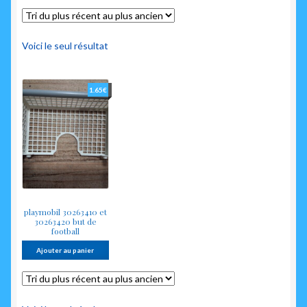
enfant
Voici le seul résultat
1.65
€
playmobil 30263410 et
30263420 but de
football
Ajouter au panier