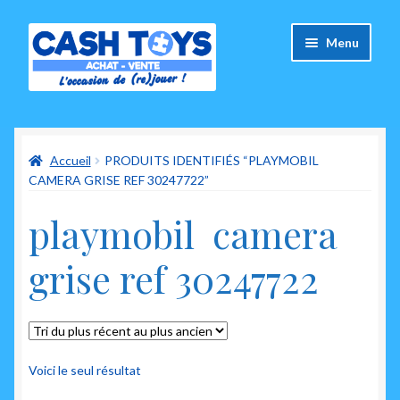
Aller
Aller
Menu
à
au
la
contenu
navigation
Accueil
Accueil
PRODUITS IDENTIFIÉS “PLAYMOBIL
Carte Cadeau
CAMERA GRISE REF 30247722”
Panier
playmobil camera
Mes commandes
grise ref 30247722
Mon compte
Ouvrir
A propos de nous
le
Voici le seul résultat
menu