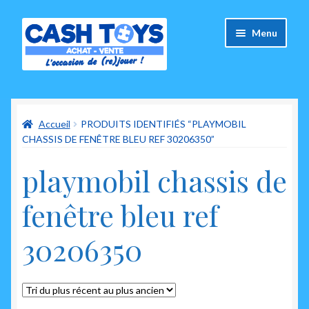
Aller
Aller
Menu
à
au
la
contenu
navigation
Accueil
Accueil
PRODUITS IDENTIFIÉS “PLAYMOBIL
Carte Cadeau
CHASSIS DE FENÊTRE BLEU REF 30206350”
Panier
playmobil chassis de
Mes commandes
fenêtre bleu ref
Mon compte
30206350
Ouvrir
A propos de nous
le
menu