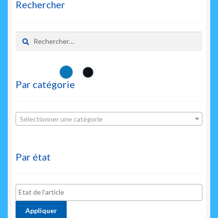
récent
Rechercher
au
plus
ancien
Rechercher :
Par catégorie
Sélectionner une catégorie
Par état
Appliquer