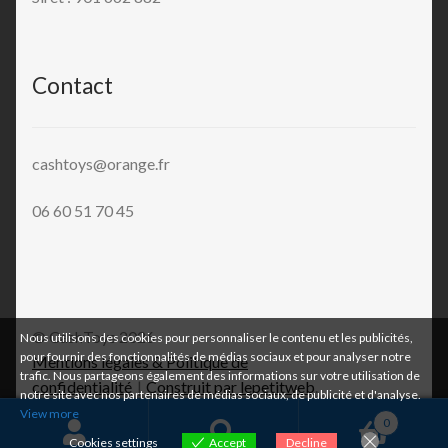
Contact
cashtoys@orange.fr
06 60 51 70 45
© CashToys 2026
Nous utilisons des cookies pour personnaliser le contenu et les publicités,
pour fournir des fonctionnalités de médias sociaux et pour analyser notre
Mentions légales & Politique de
trafic. Nous partageons également des informations sur votre utilisation de
confidentialité
Construit par lepetitweb
.
notre site avec nos partenaires de médias sociaux, de publicité et d'analyse.
View more
0
Cookies settings
Accept
Decline
Recherche
Recherche