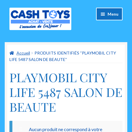
Aller
Aller
Menu
à
au
la
contenu
navigation
Accueil
Accueil
PRODUITS IDENTIFIÉS “PLAYMOBIL CITY
Carte Cadeau
LIFE 5487 SALON DE BEAUTE”
Panier
PLAYMOBIL CITY
Mes commandes
LIFE 5487 SALON DE
Mon compte
BEAUTE
Ouvrir
A propos de nous
le
menu
Aucun produit ne correspond à votre