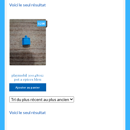
enfant
Voici le seul résultat
0.28
€
playmobil 30048012
pot a epices bleu
Ajouter au panier
Voici le seul résultat