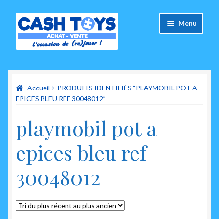
Aller
Aller
Menu
à
au
la
contenu
navigation
Accueil
Accueil
PRODUITS IDENTIFIÉS “PLAYMOBIL POT A
Carte Cadeau
EPICES BLEU REF 30048012”
Panier
playmobil pot a
Mes commandes
epices bleu ref
Mon compte
30048012
Ouvrir
A propos de nous
le
menu