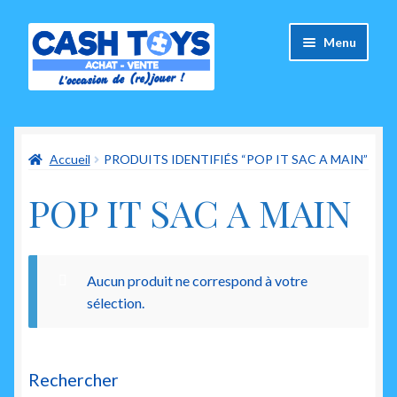
Aller
Aller
Menu
à
au
la
contenu
navigation
Accueil
Accueil
PRODUITS IDENTIFIÉS “POP IT SAC A MAIN”
Carte Cadeau
POP IT SAC A MAIN
Panier
Mes commandes
Aucun produit ne correspond à votre
Mon compte
sélection.
Ouvrir
A propos de nous
le
Rechercher
menu