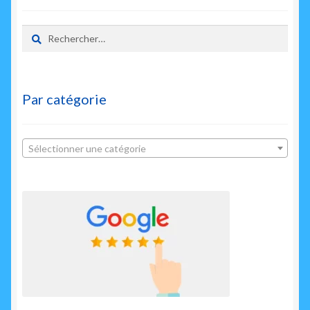
enfant
Rechercher :
Par catégorie
Sélectionner une catégorie