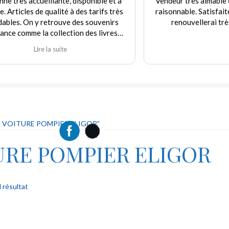
t à
Vendeur très aimable et de bon conseil. Prix
rès
raisonnable. Satisfaite de mes achats que je
rs
renouvellerai très prochainement.
s
e
.
T VOITURE POMPIER ELIGOR”
URE POMPIER ELIGOR
l résultat