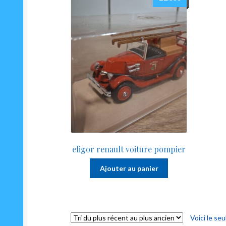
eligor renault voiture pompier
Ajouter au panier
Voici le seu