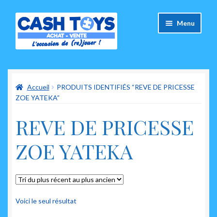
Aller
Aller
Menu
à
au
la
contenu
navigation
Accueil
Accueil
PRODUITS IDENTIFIÉS “REVE DE PRICESSE
Carte Cadeau
ZOE YATEKA”
Panier
REVE DE PRICESSE
Mes commandes
ZOE YATEKA
Mon compte
Ouvrir
A propos de nous
le
Voici le seul résultat
menu