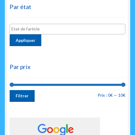
Par état
Appliquer
Par prix
Prix
Prix
Prix :
0€
—
10€
Filtrer
min
max