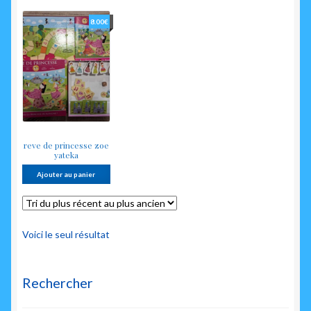
enfant
8.00
€
reve de princesse zoe
yateka
Ajouter au panier
Voici le seul résultat
Rechercher