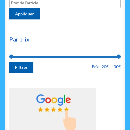
Appliquer
Par prix
Prix
Prix
Prix :
20€
—
30€
Filtrer
min
max