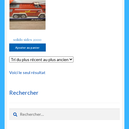
enfant
solido sides 2000
Ajouter au panier
Voici le seul résultat
Rechercher
Rechercher :