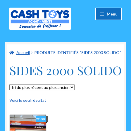
Aller
Aller
Menu
à
au
la
contenu
navigation
Accueil
Accueil
PRODUITS IDENTIFIÉS “SIDES 2000 SOLIDO”
Carte Cadeau
SIDES 2000 SOLIDO
Panier
Mes commandes
Mon compte
Voici le seul résultat
Ouvrir
A propos de nous
22.00
€
le
menu