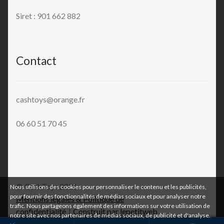
Siret : 901 662 882
Contact
cashtoys@orange.fr
06 60 51 70 45
© CashToys 2026
Nous utilisons des cookies pour personnaliser le contenu et les publicités,
pour fournir des fonctionnalités de médias sociaux et pour analyser notre
Mentions légales & Politique de
trafic. Nous partageons également des informations sur votre utilisation de
confidentialité
Construit par lepetitweb
.
notre site avec nos partenaires de médias sociaux, de publicité et d'analyse.