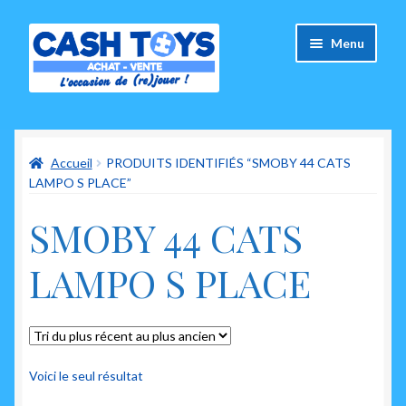
Aller
Aller
Menu
à
au
la
contenu
navigation
Accueil
Accueil
PRODUITS IDENTIFIÉS “SMOBY 44 CATS
Carte Cadeau
LAMPO S PLACE”
Panier
SMOBY 44 CATS
Mes commandes
LAMPO S PLACE
Mon compte
Ouvrir
A propos de nous
le
Voici le seul résultat
menu