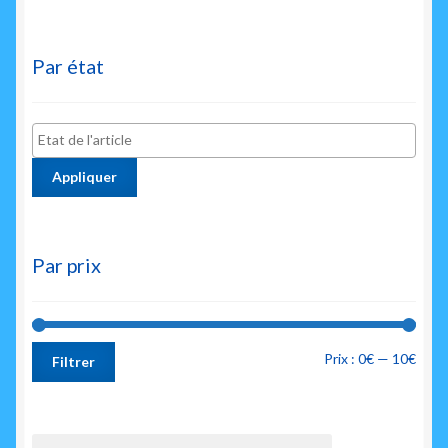
Par état
Appliquer
Par prix
Prix
Prix
Prix :
0€
—
10€
Filtrer
min
max