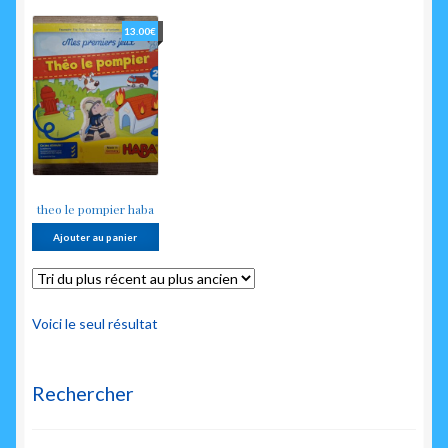
enfant
13.00
€
theo le pompier haba
Ajouter au panier
Voici le seul résultat
Rechercher