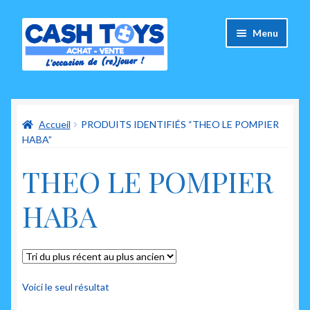
Aller
Aller
Menu
à
au
la
contenu
navigation
Accueil
Accueil
PRODUITS IDENTIFIÉS “THEO LE POMPIER
Carte Cadeau
HABA”
Panier
THEO LE POMPIER
Mes commandes
HABA
Mon compte
Ouvrir
A propos de nous
le
Voici le seul résultat
menu