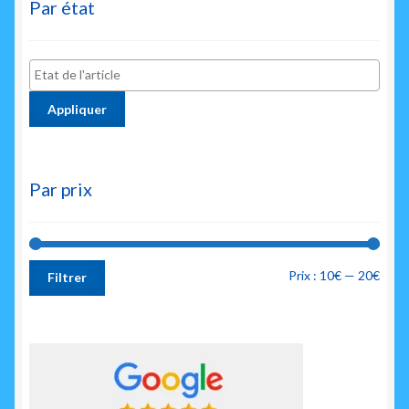
Par état
Appliquer
Par prix
Prix
Prix
Prix :
10€
—
20€
Filtrer
min
max