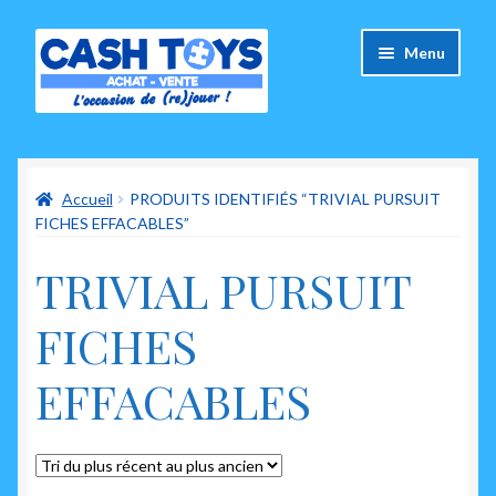
Aller
Aller
Menu
à
au
la
contenu
navigation
Accueil
Accueil
PRODUITS IDENTIFIÉS “TRIVIAL PURSUIT
Carte Cadeau
FICHES EFFACABLES”
Panier
TRIVIAL PURSUIT
Mes commandes
FICHES
Mon compte
EFFACABLES
Ouvrir
A propos de nous
le
menu