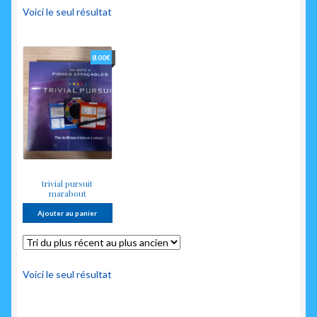
enfant
Voici le seul résultat
8.00
€
trivial pursuit
marabout
Ajouter au panier
Voici le seul résultat