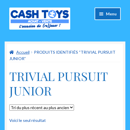
Aller
Aller
Menu
à
au
la
contenu
navigation
Accueil
Accueil
PRODUITS IDENTIFIÉS “TRIVIAL PURSUIT
Carte Cadeau
JUNIOR”
Panier
TRIVIAL PURSUIT
Mes commandes
JUNIOR
Mon compte
Ouvrir
A propos de nous
le
Voici le seul résultat
menu