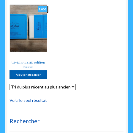
enfant
9.00
€
trivial pursuit edition
junior
Ajouter au panier
Voici le seul résultat
Rechercher