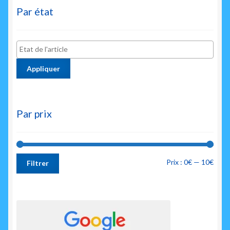
Par état
Appliquer
Par prix
Prix
Prix
Prix :
0€
—
10€
Filtrer
min
max