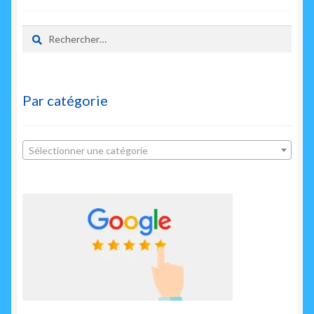
enfant
Rechercher :
Par catégorie
Sélectionner une catégorie