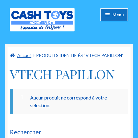
Aller
Aller
Menu
à
au
la
contenu
navigation
Accueil
Accueil
PRODUITS IDENTIFIÉS “VTECH PAPILLON”
Carte Cadeau
VTECH PAPILLON
Panier
Mes commandes
Aucun produit ne correspond à votre
Mon compte
sélection.
Ouvrir
A propos de nous
le
Rechercher
menu