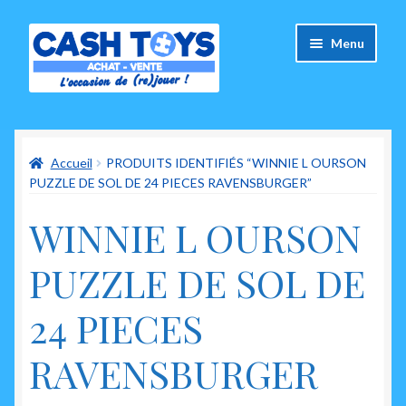
Aller
Aller
Menu
à
au
la
contenu
navigation
Accueil
Accueil
PRODUITS IDENTIFIÉS “WINNIE L OURSON
Carte Cadeau
PUZZLE DE SOL DE 24 PIECES RAVENSBURGER”
Panier
WINNIE L OURSON
Mes commandes
PUZZLE DE SOL DE
Mon compte
24 PIECES
Ouvrir
A propos de nous
RAVENSBURGER
le
menu